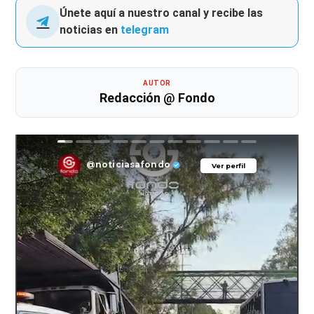
Únete aquí a nuestro canal y recibe las
noticias en
telegram
AUTOR
Redacción @ Fondo
@noticiasafondo
Ver perfil
Ver perfil