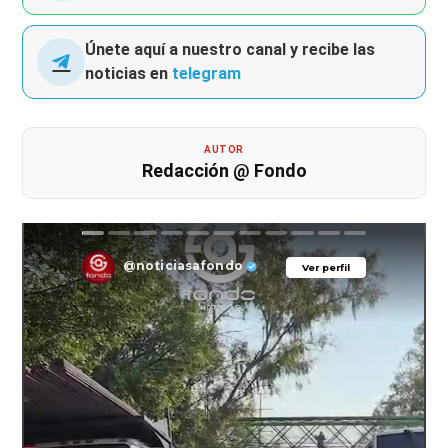
Únete aquí a nuestro canal y recibe las
noticias en
telegram
AUTOR
Redacción @ Fondo
@noticiasafondo
Ver perfil
Ver perfil