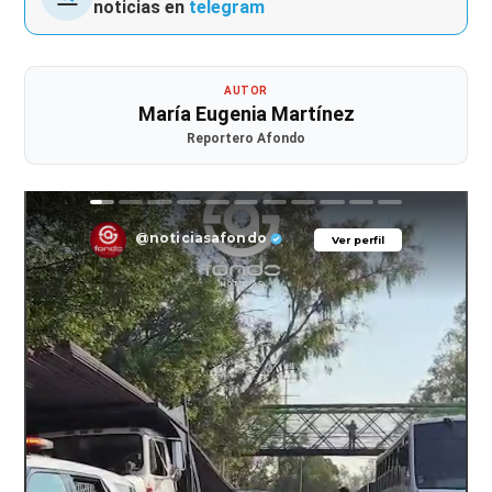
noticias en
telegram
AUTOR
María Eugenia Martínez
Reportero Afondo
@noticiasafondo
Ver perfil
Ver perfil