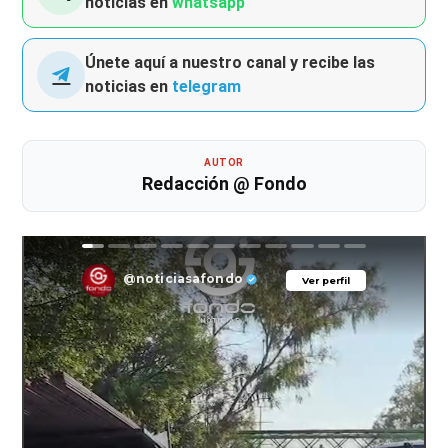
noticias en
whatsapp
Únete aquí a nuestro canal y recibe las
noticias en
telegram
AUTOR
Redacción @ Fondo
@noticiasafondo
Ver perfil
Ver perfil