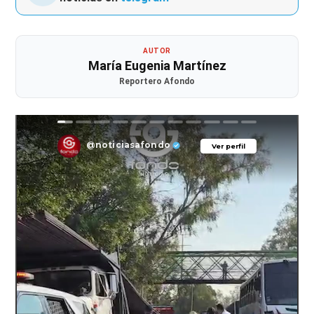
AUTOR
María Eugenia Martínez
Reportero Afondo
@noticiasafondo
Ver perfil
Ver perfil