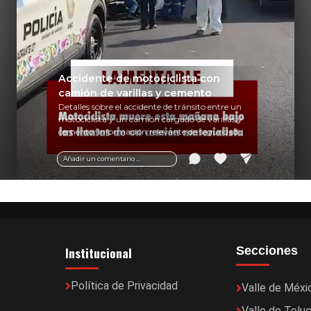
Accidente de motociclista con
camión de varillas y cemento
Detalles sobre el accidente de tránsito entre un
motociclista y un camión cargado de varillas y
cemento. Información relevante de seguridad
vial y recomendaciones para motociclistas.
Añadir un comentario ...
Institucional
Secciones
Política de Privacidad
Valle de Méxi
Valle de Tolu