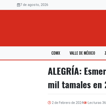
Saltar
7 de agosto, 2026
al
contenido
CDMX
VALLE DE MÉXICO
ALEGRÍA: Esmera
mil tamales en 
2 de Febrero de 2024
Lecturas
36