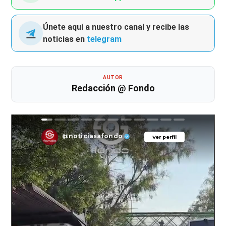
Únete aquí a nuestro canal y recibe las
noticias en
telegram
AUTOR
Redacción @ Fondo
@noticiasafondo
Ver perfil
Ver perfil