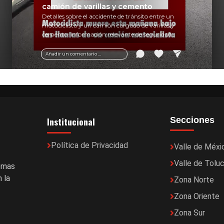
camión de varillas y cemento
Detalles sobre el accidente de tránsito entre un
motociclista y un camión cargado de varillas y
cemento. Información relevante de seguridad
vial y recomendaciones para motociclistas.
Añadir un comentario ...
Institucional
Secciones
Política de Privacidad
Valle de Méxi
Valle de Tolu
temas
 la
Zona Norte
Zona Oriente
Zona Sur