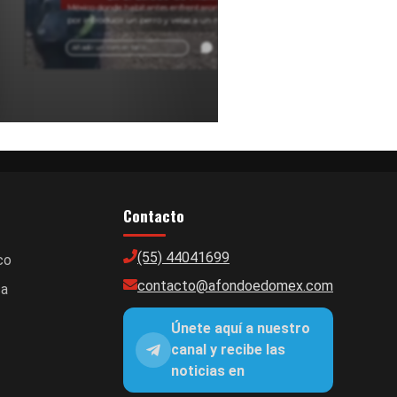
México donde habitantes enfrentaron a personas
por introducir un perro y velas a un manantial.
Información sobre conflictos en comunidades del
Edomex.
Añadir un comentario ...
Contacto
(55) 44041699
co
contacto@afondoedomex.com
ca
Únete aquí a nuestro
canal y recibe las
noticias en