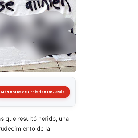
Más notas de Crhistian De Jesús
s que resultó herido, una
rudecimiento de la