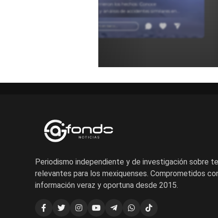
y cómo ocurrieron los hechos. Conoce
testimonios y análisis de accidentes similares en
carretera para entender estos sucesos.
Añadir un comentario ...
Periodismo independiente y de investigación sobre 
relevantes para los mexiquenses. Comprometidos con
información veraz y oportuna desde 2015.