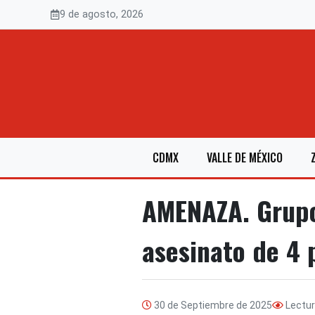
Saltar
9 de agosto, 2026
al
contenido
CDMX
VALLE DE MÉXICO
AMENAZA. Grupo
asesinato de 4 
30 de Septiembre de 2025
Lectu