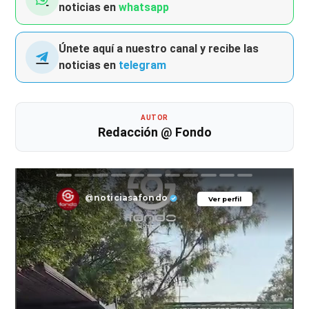
noticias en
whatsapp
Únete aquí a nuestro canal y recibe las
noticias en
telegram
AUTOR
Redacción @ Fondo
@noticiasafondo
Ver perfil
Ver perfil