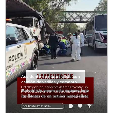
Accidente de motociclista con
camión de varillas y cemento
Detalles sobre el accidente de tránsito entre un
motociclista y un camión cargado de varillas y
cemento. Información relevante de seguridad
vial y recomendaciones para motociclistas.
Añadir un comentario ...