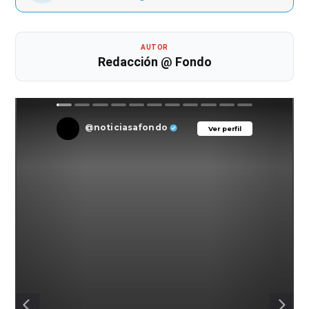
AUTOR
Redacción @ Fondo
@noticiasafondo
Ver perfil
Ver perfil