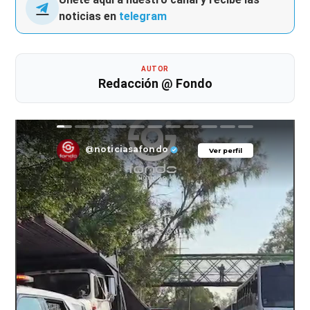
noticias en
telegram
AUTOR
Redacción @ Fondo
@noticiasafondo
Ver perfil
Ver perfil