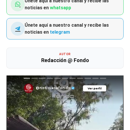
Únete aquí a nuestro canal y recibe las
noticias en
whatsapp
Únete aquí a nuestro canal y recibe las
noticias en
telegram
AUTOR
Redacción @ Fondo
@noticiasafondo
Ver perfil
Ver perfil