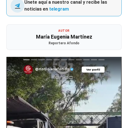
Únete aquí a nuestro canal y recibe las
noticias en
telegram
AUTOR
María Eugenia Martínez
Reportero Afondo
@noticiasafondo
Ver perfil
Ver perfil