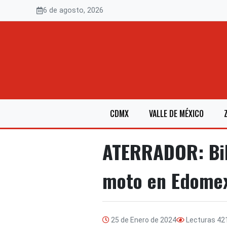
Saltar
6 de agosto, 2026
al
contenido
CDMX
VALLE DE MÉXICO
ATERRADOR: Bik
moto en Edome
25 de Enero de 2024
Lecturas
42