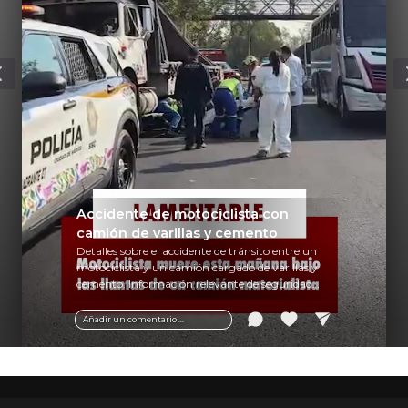
Accidente de motociclista con
camión de varillas y cemento
Detalles sobre el accidente de tránsito entre un
motociclista y un camión cargado de varillas y
cemento. Información relevante de seguridad
vial y recomendaciones para motociclistas.
Añadir un comentario ...