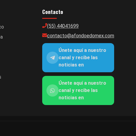
Contacto
(55) 44041699
co
contacto@afondoedomex.com
ca
Únete aquí a nuestro
canal y recibe las
noticias en
s
Únete aquí a nuestro
canal y recibe las
noticias en