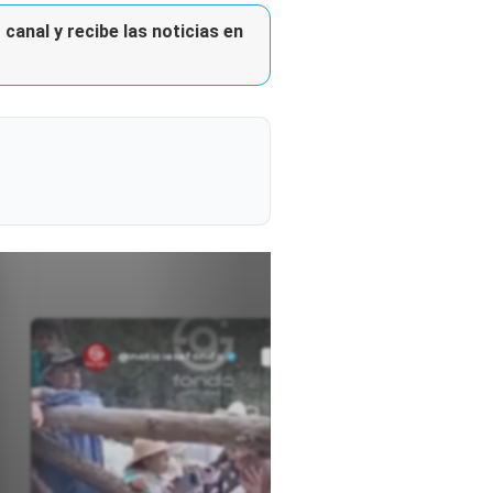
canal y recibe las noticias en
@noticiasafondo
Ver perfil
Ver perfil