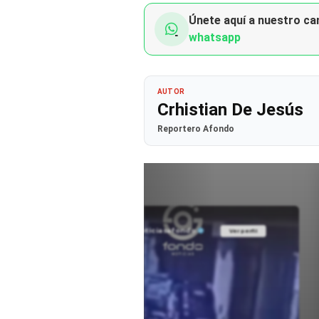
Únete aquí a nuestro can
whatsapp
AUTOR
Crhistian De Jesús
Reportero Afondo
@noticiasafondo
Ver perfil
Ver perfil
fil
fil