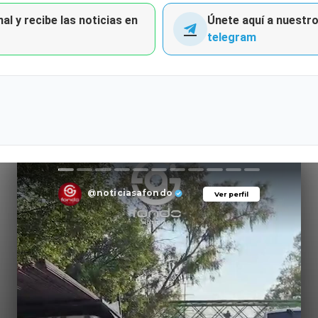
al y recibe las noticias en
Únete aquí a nuestro 
telegram
@noticiasafondo
Ver perfil
Ver perfil