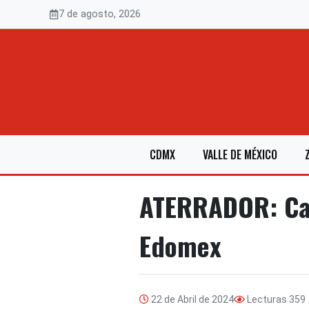
Saltar
7 de agosto, 2026
al
contenido
CDMX
VALLE DE MÉXICO
ATERRADOR: Cadá
Edomex
22 de Abril de 2024
Lecturas
359