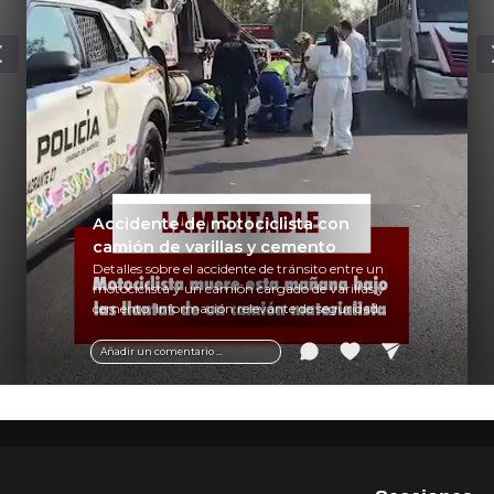
Accidente de motociclista con
camión de varillas y cemento
Detalles sobre el accidente de tránsito entre un
motociclista y un camión cargado de varillas y
cemento. Información relevante de seguridad
vial y recomendaciones para motociclistas.
Añadir un comentario ...