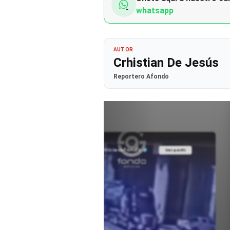
whatsapp
AUTOR
Crhistian De Jesús
Reportero Afondo
@noticiasafondo
Ver perfil
Ver perfil
fil
fil