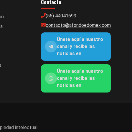
Contacto
(55) 44041699
co
contacto@afondoedomex.com
ca
Únete aquí a nuestro
canal y recibe las
noticias en
s
Únete aquí a nuestro
canal y recibe las
noticias en
piedad intelectual.