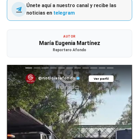
Únete aquí a nuestro canal y recibe las
noticias en
telegram
AUTOR
María Eugenia Martínez
Reportero Afondo
@noticiasafondo
Ver perfil
Ver perfil