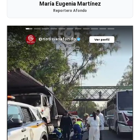
María Eugenia Martínez
Reportero Afondo
@noticiasafondo
Ver perfil
Ver perfil