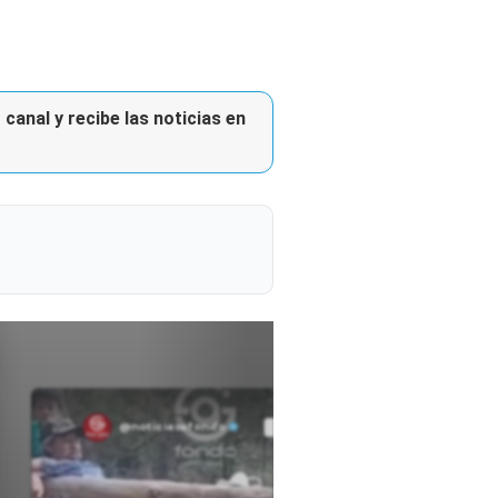
canal y recibe las noticias en
@noticiasafondo
Ver perfil
Ver perfil