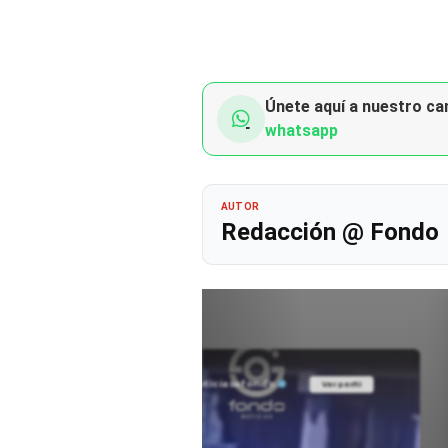
Únete aquí a nuestro can
whatsapp
AUTOR
Redacción @ Fondo
@noticiasafondo
Ver perfil
Ver perfil
fil
fil