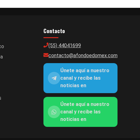
Contacto
(55) 44041699
co
contacto@afondoedomex.com
ca
Únete aquí a nuestro
canal y recibe las
noticias en
s
Únete aquí a nuestro
canal y recibe las
noticias en