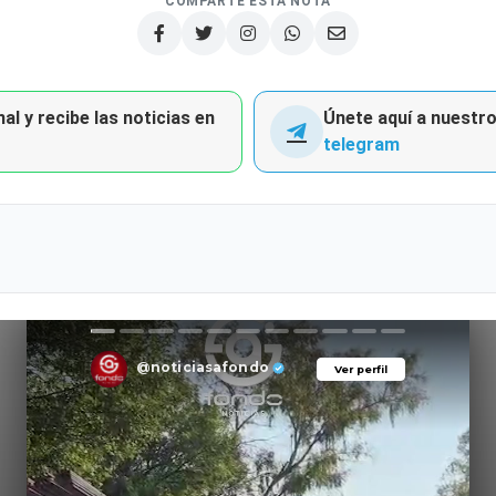
COMPARTE ESTA NOTA
al y recibe las noticias en
Únete aquí a nuestro 
telegram
@noticiasafondo
Ver perfil
Ver perfil