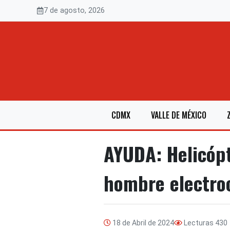
Saltar
7 de agosto, 2026
al
contenido
CDMX
VALLE DE MÉXICO
AYUDA: Helicópt
hombre electro
18 de Abril de 2024
Lecturas
430