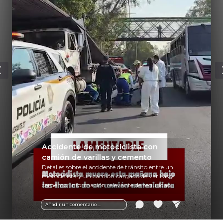
Accidente de motociclista con
camión de varillas y cemento
Detalles sobre el accidente de tránsito entre un
motociclista y un camión cargado de varillas y
cemento. Información relevante de seguridad
vial y recomendaciones para motociclistas.
Añadir un comentario ...