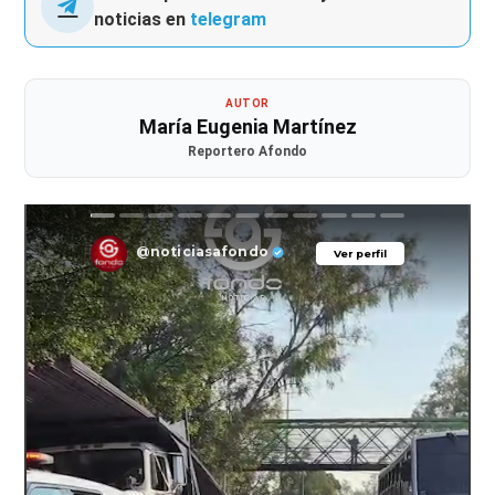
noticias en
telegram
AUTOR
María Eugenia Martínez
Reportero Afondo
@noticiasafondo
Ver perfil
Ver perfil