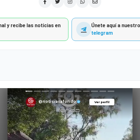
al y recibe las noticias en
Únete aquí a nuestro 
telegram
@noticiasafondo
Ver perfil
Ver perfil