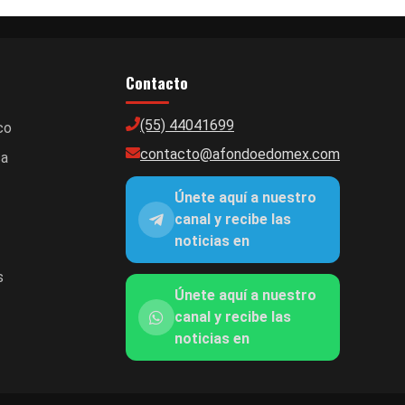
Contacto
(55) 44041699
co
contacto@afondoedomex.com
ca
Únete aquí a nuestro
canal y recibe las
noticias en
s
Únete aquí a nuestro
canal y recibe las
noticias en