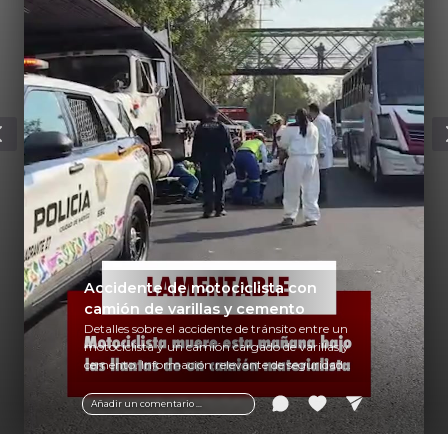
Accidente de motociclista con
camión de varillas y cemento
Detalles sobre el accidente de tránsito entre un
motociclista y un camión cargado de varillas y
cemento. Información relevante de seguridad
vial y recomendaciones para motociclistas.
Añadir un comentario ...