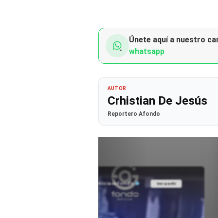
Únete aquí a nuestro can
whatsapp
AUTOR
Crhistian De Jesús
Reportero Afondo
@noticiasafondo
Ver perfil
Ver perfil
fil
fil