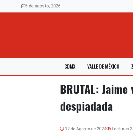
Saltar
5 de agosto, 2026
al
contenido
CDMX
VALLE DE MÉXICO
BRUTAL: Jaime v
despiadada
12 de Agosto de 2024
Lecturas
3