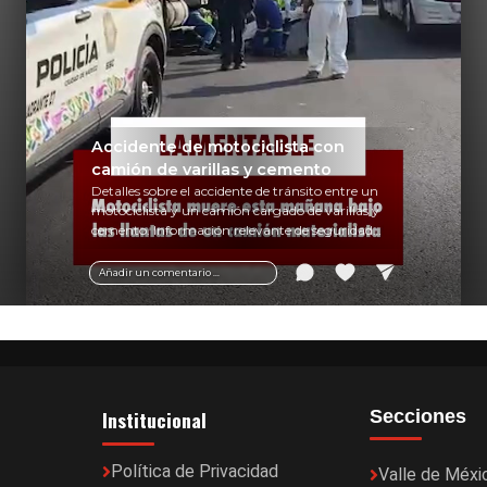
Accidente de motociclista con
camión de varillas y cemento
Detalles sobre el accidente de tránsito entre un
motociclista y un camión cargado de varillas y
cemento. Información relevante de seguridad
vial y recomendaciones para motociclistas.
Añadir un comentario ...
Institucional
Secciones
Política de Privacidad
Valle de Méxi