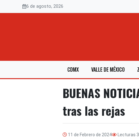
Saltar
6 de agosto, 2026
al
contenido
CDMX
VALLE DE MÉXICO
BUENAS NOTICIAS
tras las rejas
11 de Febrero de 2024
Lecturas
3