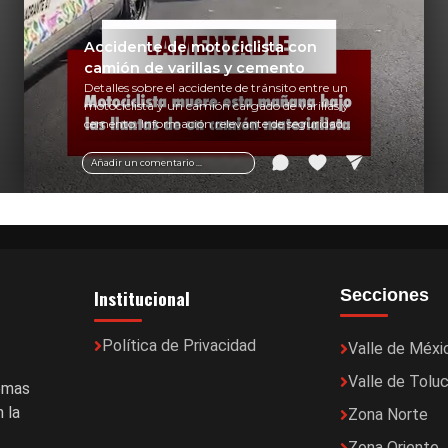
Accidente de motociclista con
camión de varillas y cemento
Detalles sobre el accidente de tránsito entre un
motociclista y un camión cargado de varillas y
cemento. Información relevante de seguridad
vial y recomendaciones para motociclistas.
Añadir un comentario ...
Institucional
Secciones
Política de Privacidad
Valle de Méxi
Valle de Tolu
temas
 la
Zona Norte
Zona Oriente