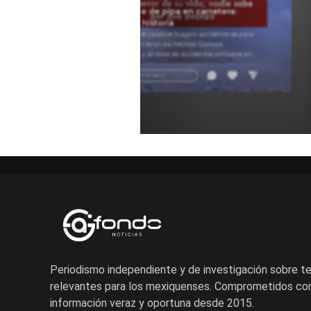
Accidente de pipa en carretera:
Pipa.
causas e historia
Descubre qué causó el trágico accidente de pipa
y cómo ocurrieron los hechos. Conoce
testimonios y análisis de accidentes similares en
carretera para entender estos sucesos.
Añadir un comentario ...
Periodismo independiente y de investigación sobre 
relevantes para los mexiquenses. Comprometidos con
información veraz y oportuna desde 2015.