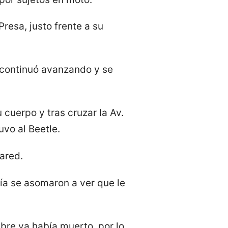
resa, justo frente a su
o continuó avanzando y se
cuerpo y tras cruzar la Av.
uvo al Beetle.
pared.
ía se asomaron a ver que le
bre ya había muerto, por lo