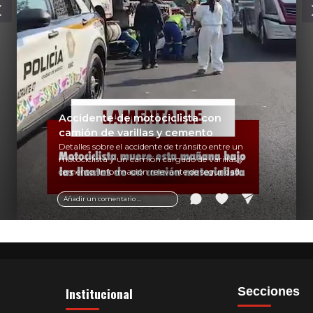
Accidente de motociclista con
camión de varillas y cemento
Detalles sobre el accidente de tránsito entre un
motociclista y un camión cargado de varillas y
cemento. Información relevante de seguridad
vial y recomendaciones para motociclistas.
Añadir un comentario ...
Institucional
Secciones