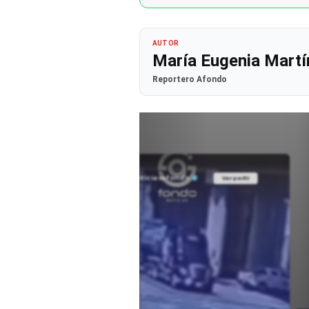
AUTOR
María Eugenia Martí
Reportero Afondo
@noticiasafondo
Ver perfil
Ver perfil
fil
fil