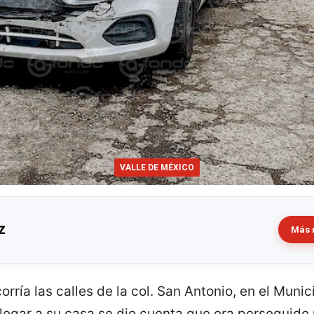
VALLE DE MÉXICO
z
Más 
rría las calles de la col. San Antonio, en el Munici
legar a su casa se dio cuenta que era perseguido 