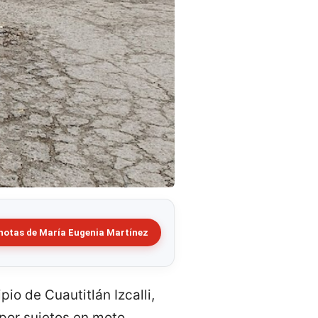
notas de María Eugenia Martínez
pio de Cuautitlán Izcalli,
por sujetos en moto.