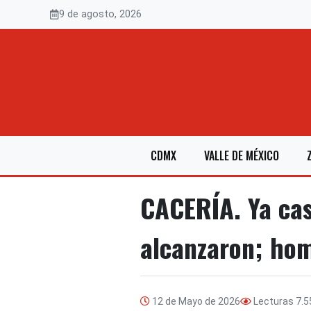
Saltar
9 de agosto, 2026
al
contenido
CDMX
VALLE DE MÉXICO
CACERÍA. Ya casi
alcanzaron; hom
12 de Mayo de 2026
Lecturas
7.5