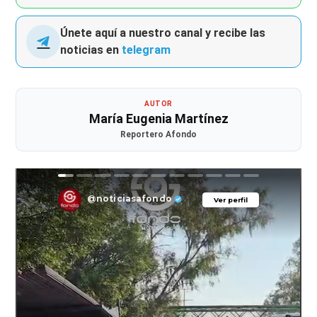
Únete aquí a nuestro canal y recibe las
noticias en
telegram
AUTOR
María Eugenia Martínez
Reportero Afondo
@noticiasafondo
Ver perfil
Ver perfil