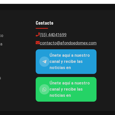
Contacto
(55) 44041699
co
contacto@afondoedomex.com
ca
Únete aquí a nuestro
canal y recibe las
noticias en
s
Únete aquí a nuestro
canal y recibe las
noticias en