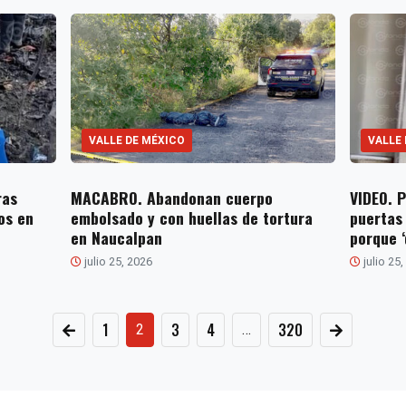
VALLE DE MÉXICO
VALLE
ras
MACABRO. Abandonan cuerpo
VIDEO. 
os en
embolsado y con huellas de tortura
puertas
en Naucalpan
porque ‘
julio 25, 2026
julio 25
Paginación
1
3
4
320
2
…
de
entradas