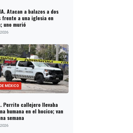
IA. Atacan a balazos a dos
 frente a una iglesia en
n; uno murió
, 2026
 DE MÉXICO
 Perrito callejero llevaba
rna humana en el hocico; van
una semana
, 2026