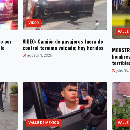
VIDEO
VALLE
lo por
VIDEO: Camión de pasajeros fuera de
lo
control termina volcado; hay heridos
MONSTRU
hombres
agosto 1, 2026
terrible
julio 30
VALLE DE MÉXICO
VALLE