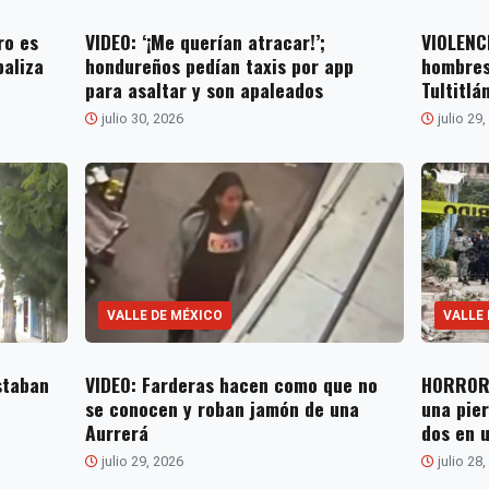
ro es
VIDEO: ‘¡Me querían atracar!’;
VIOLENC
paliza
hondureños pedían taxis por app
hombres
para asaltar y son apaleados
Tultitlá
julio 30, 2026
julio 29
VALLE DE MÉXICO
VALLE
staban
VIDEO: Farderas hacen como que no
HORROR.
se conocen y roban jamón de una
una pie
Aurrerá
dos en 
julio 29, 2026
julio 28