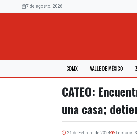
Saltar
7 de agosto, 2026
al
contenido
CDMX
VALLE DE MÉXICO
CATEO: Encuent
una casa; detie
21 de Febrero de 2024
Lecturas
3