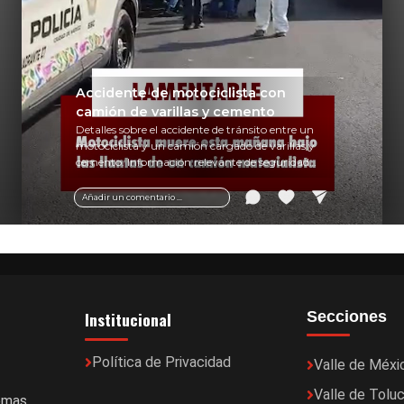
Accidente de motociclista con
camión de varillas y cemento
Detalles sobre el accidente de tránsito entre un
motociclista y un camión cargado de varillas y
cemento. Información relevante de seguridad
vial y recomendaciones para motociclistas.
Añadir un comentario ...
Institucional
Secciones
Política de Privacidad
Valle de Méxi
Valle de Tolu
temas