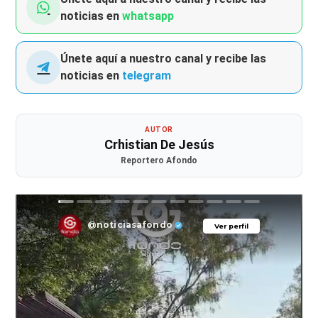
noticias en
whatsapp
Únete aquí a nuestro canal y recibe las
noticias en
telegram
AUTOR
Crhistian De Jesús
Reportero Afondo
@noticiasafondo
Ver perfil
Ver perfil