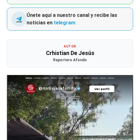
Únete aquí a nuestro canal y recibe las
noticias en
telegram
AUTOR
Crhistian De Jesús
Reportero Afondo
@noticiasafondo
Ver perfil
Ver perfil