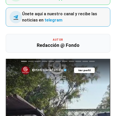
Únete aquí a nuestro canal y recibe las
noticias en
telegram
AUTOR
Redacción @ Fondo
@noticiasafondo
Ver perfil
Ver perfil