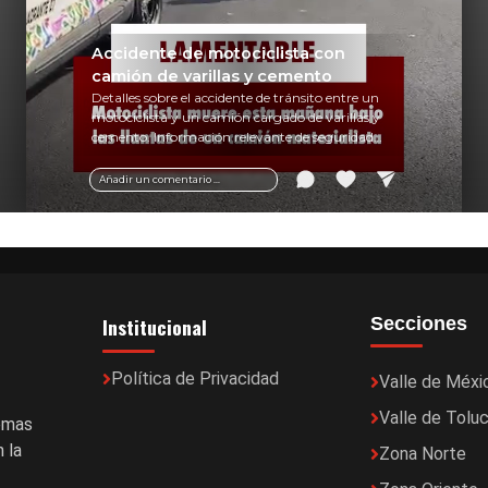
Accidente de motociclista con
camión de varillas y cemento
Detalles sobre el accidente de tránsito entre un
motociclista y un camión cargado de varillas y
cemento. Información relevante de seguridad
vial y recomendaciones para motociclistas.
Añadir un comentario ...
Institucional
Secciones
Política de Privacidad
Valle de Méxi
Valle de Tolu
temas
 la
Zona Norte