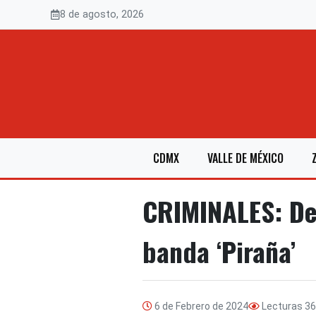
Saltar
8 de agosto, 2026
al
contenido
CDMX
VALLE DE MÉXICO
CRIMINALES: Det
banda ‘Piraña’
6 de Febrero de 2024
Lecturas
36