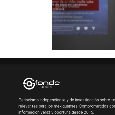
Accidente de pipa en carretera:
Pipa.
causas e historia
Descubre qué causó el trágico accidente de pipa
y cómo ocurrieron los hechos. Conoce
testimonios y análisis de accidentes similares en
carretera para entender estos sucesos.
Añadir un comentario ...
Periodismo independiente y de investigación sobre 
relevantes para los mexiquenses. Comprometidos con
información veraz y oportuna desde 2015.