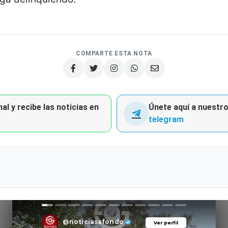
COMPARTE ESTA NOTA
al y recibe las noticias en
Únete aquí a nuestro 
telegram
@noticiasafondo
Ver perfil
Ver perfil