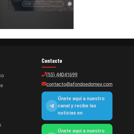
Edomex.
Añadir un comentario ...
Contacto
(55) 44041699
co
contacto@afondoedomex.com
ca
Únete aquí a nuestro
canal y recibe las
noticias en
s
Únete aquí a nuestro