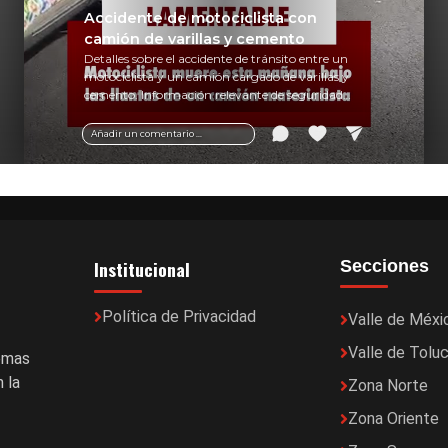
Accidente de motociclista con
camión de varillas y cemento
Detalles sobre el accidente de tránsito entre un
motociclista y un camión cargado de varillas y
cemento. Información relevante de seguridad
vial y recomendaciones para motociclistas.
Añadir un comentario ...
Institucional
Secciones
Política de Privacidad
Valle de Méxi
Valle de Tolu
temas
 la
Zona Norte
Zona Oriente