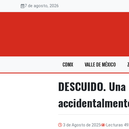
Saltar
7 de agosto, 2026
al
contenido
CDMX
VALLE DE MÉXICO
DESCUIDO. Una m
accidentalment
3 de Agosto de 2025
Lecturas
49