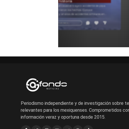
causas e historia
Descubre qué causó el trágico accidente de pipa
y cómo ocurrieron los hechos. Conoce
testimonios y análisis de accidentes similares en
carretera para entender estos sucesos.
Añadir un comentario ...
Periodismo independiente y de investigación sobre 
relevantes para los mexiquenses. Comprometidos con
información veraz y oportuna desde 2015.