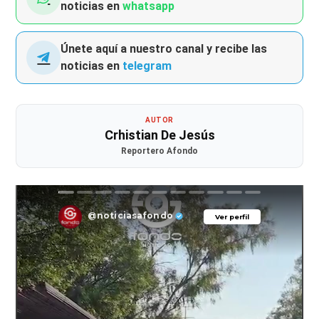
noticias en
whatsapp
Únete aquí a nuestro canal y recibe las
noticias en
telegram
AUTOR
Crhistian De Jesús
Reportero Afondo
@noticiasafondo
Ver perfil
Ver perfil