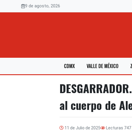
Saltar
9 de agosto, 2026
al
contenido
CDMX
VALLE DE MÉXICO
DESGARRADOR. Un
al cuerpo de Al
11 de Julio de 2025
Lecturas
747