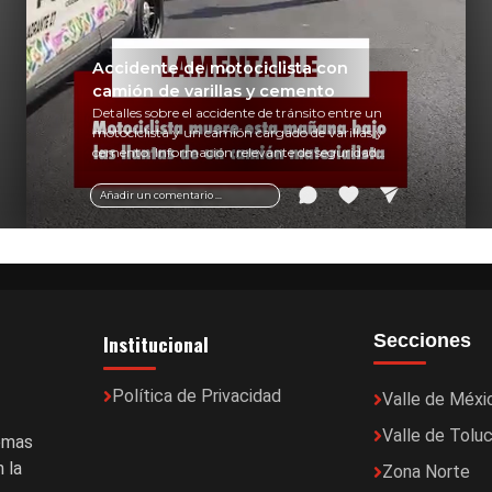
Accidente de motociclista con
camión de varillas y cemento
Detalles sobre el accidente de tránsito entre un
motociclista y un camión cargado de varillas y
cemento. Información relevante de seguridad
vial y recomendaciones para motociclistas.
Añadir un comentario ...
Institucional
Secciones
Política de Privacidad
Valle de Méxi
Valle de Tolu
temas
 la
Zona Norte