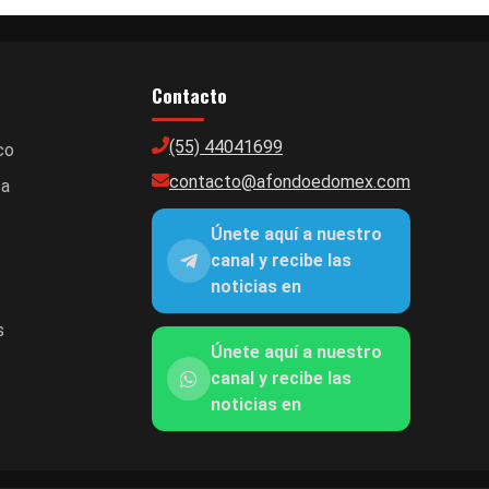
Contacto
(55) 44041699
co
contacto@afondoedomex.com
ca
Únete aquí a nuestro
canal y recibe las
noticias en
s
Únete aquí a nuestro
canal y recibe las
noticias en