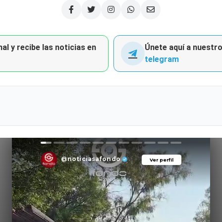
al y recibe las noticias en
Únete aquí a nuestro 
telegram
@noticiasafondo
Ver perfil
Ver perfil