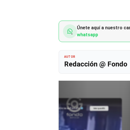
Únete aquí a nuestro can
whatsapp
AUTOR
Redacción @ Fondo
@noticiasafondo
Ver perfil
Ver perfil
fil
fil