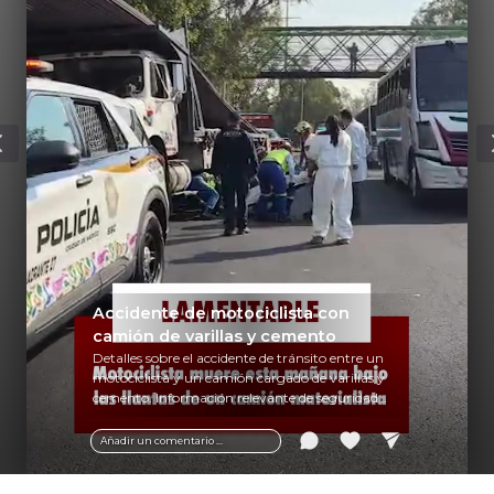
Accidente de motociclista con
camión de varillas y cemento
Detalles sobre el accidente de tránsito entre un
motociclista y un camión cargado de varillas y
cemento. Información relevante de seguridad
vial y recomendaciones para motociclistas.
Añadir un comentario ...