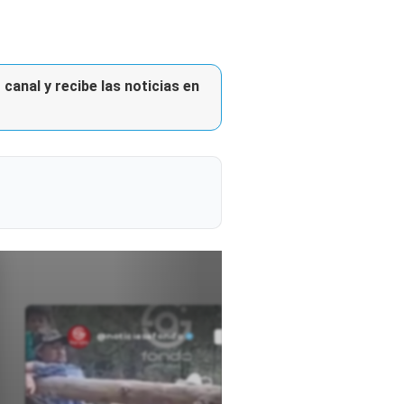
canal y recibe las noticias en
@noticiasafondo
Ver perfil
Ver perfil