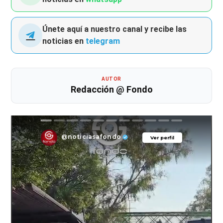
Únete aquí a nuestro canal y recibe las
noticias en
telegram
AUTOR
Redacción @ Fondo
@noticiasafondo
Ver perfil
Ver perfil