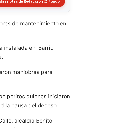
Más notas de Redacción @ Fondo
bores de mantenimiento en
a instalada en Barrio
a.
izaron maniobras para
n peritos quienes iniciaron
ud la causa del deceso.
alle, alcaldía Benito