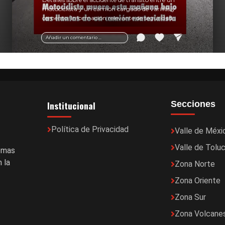
motociclista y un camión cargado de varillas y
cemento. Información relevante de seguridad
vial y recomendaciones para motociclistas.
Añadir un comentario ...
Institucional
Secciones
Política de Privacidad
Valle de Méxi
Valle de Tolu
temas
 la
Zona Norte
Zona Oriente
Zona Sur
Zona Volcane