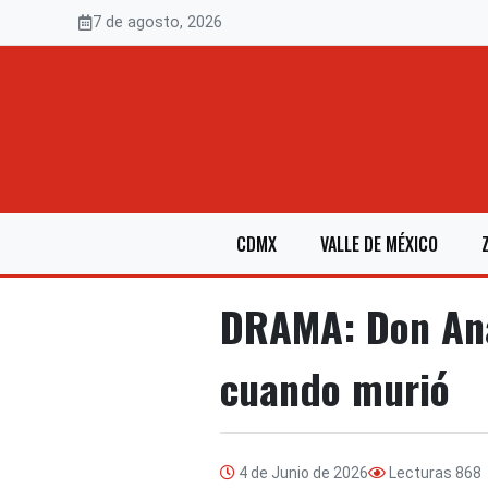
Saltar
7 de agosto, 2026
al
contenido
CDMX
VALLE DE MÉXICO
DRAMA: Don Ana
cuando murió
4 de Junio de 2026
Lecturas
868