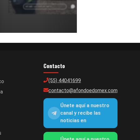
Información sobre conflictos en comunidades del
Edomex.
Añadir un comentario ...
Contacto
(55) 44041699
co
contacto@afondoedomex.com
ca
Únete aquí a nuestro
canal y recibe las
noticias en
s
Únete aquí a nuestro