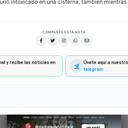
urió intoxicado en una cisterna, también mientras
COMPARTE ESTA NOTA
al y recibe las noticias en
Únete aquí a nuestro 
telegram
@noticiasafondo
Ver perfil
Ver perfil