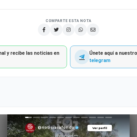
COMPARTE ESTA NOTA
al y recibe las noticias en
Únete aquí a nuestro 
telegram
@noticiasafondo
Ver perfil
Ver perfil