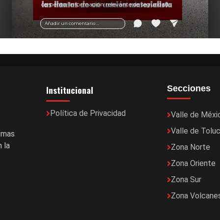
cemento. Información relevante de seguridad
vial y recomendaciones para motociclistas.
Añadir un comentario ...
Institucional
Secciones
Política de Privacidad
Valle de Méxi
Valle de Tolu
temas
 la
Zona Norte
Zona Oriente
Zona Sur
Zona Volcane