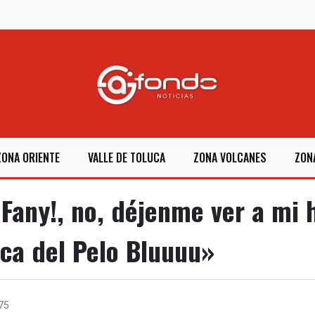
ZONA ORIENTE
VALLE DE TOLUCA
ZONA VOLCANES
ZON
Fany!, no, déjenme ver a mi h
ica del Pelo Bluuuu»
75