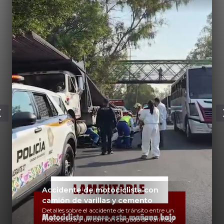
Accidente de motociclista con
camión de varillas y cemento
Detalles sobre el accidente de tránsito entre un
motociclista y un camión cargado de varillas y