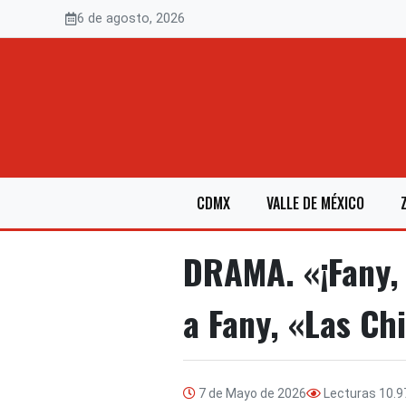
Saltar
6 de agosto, 2026
al
contenido
CDMX
VALLE DE MÉXICO
DRAMA. «¡Fany, 
a Fany, «Las Ch
7 de Mayo de 2026
Lecturas
10.9