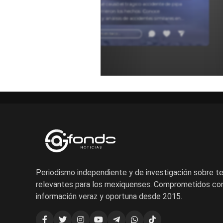
Descubre qué causó el trágico accidente de pipa
y cómo ocurrieron los hechos. Conoce
testimonios y análisis de accidentes similares en
carretera para entender estos sucesos.
Añadir un comentario ...
Periodismo independiente y de investigación sobre 
relevantes para los mexiquenses. Comprometidos con
información veraz y oportuna desde 2015.