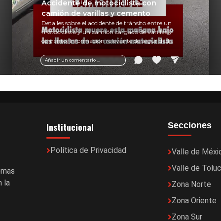
Accidente de motociclista con
camión de varillas y cemento
Detalles sobre el accidente de tránsito entre un
motociclista y un camión cargado de varillas y
cemento. Información relevante de seguridad
vial y recomendaciones para motociclistas.
Añadir un comentario ...
Institucional
Secciones
Política de Privacidad
Valle de Méxi
Valle de Tolu
temas
 la
Zona Norte
Zona Oriente
Zona Sur