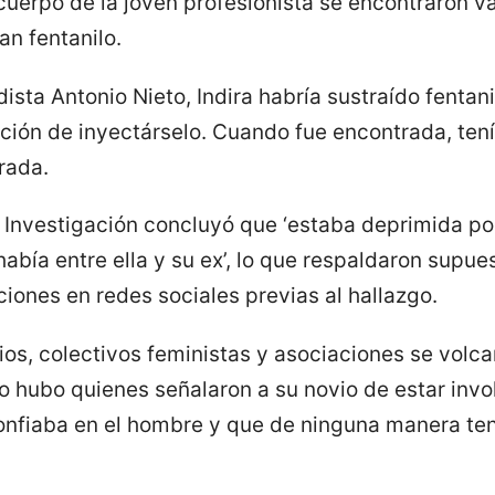
cuerpo de la joven profesionista se encontraron va
n fentanilo.
ista Antonio Nieto, Indira habría sustraído fentanil
ción de inyectárselo. Cuando fue encontrada, tení
rada.
de Investigación concluyó que ‘estaba deprimida p
 había entre ella y su ex’, lo que respaldaron supu
iones en redes sociales previas al hallazgo.
ios, colectivos feministas y asociaciones se volcar
so hubo quienes señalaron a su novio de estar invo
confiaba en el hombre y que de ninguna manera ten