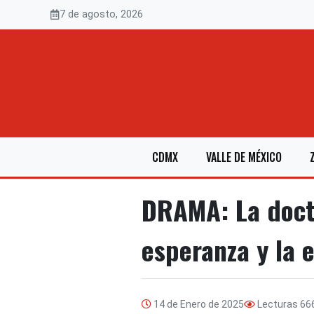
Saltar
7 de agosto, 2026
al
contenido
CDMX
VALLE DE MÉXICO
DRAMA: La docto
esperanza y la 
14 de Enero de 2025
Lecturas
66