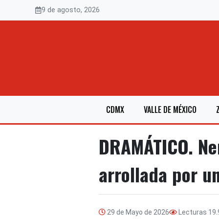
Saltar
9 de agosto, 2026
al
contenido
CDMX
VALLE DE MÉXICO
DRAMÁTICO. Ner
arrollada por un
29 de Mayo de 2026
Lecturas
19.