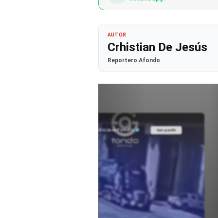
AUTOR
Crhistian De Jesús
Reportero Afondo
@noticiasafondo
Ver perfil
Ver perfil
fil
fil