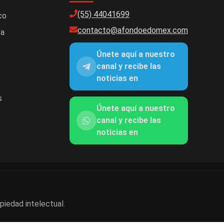
(55) 44041699
co
contacto@afondoedomex.com
ca
Únete aquí a nuestro
canal y recibe las
noticias en
s
Únete aquí a nuestro
canal y recibe las
noticias en
piedad intelectual.