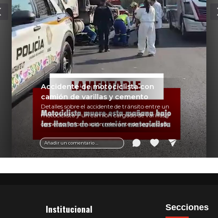
Accidente de motociclista con
camión de varillas y cemento
Detalles sobre el accidente de tránsito entre un
motociclista y un camión cargado de varillas y
cemento. Información relevante de seguridad
vial y recomendaciones para motociclistas.
Añadir un comentario ...
Institucional
Secciones