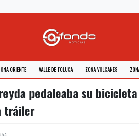
ZONA ORIENTE
VALLE DE TOLUCA
ZONA VOLCANES
ZON
eyda pedaleaba su bicicleta
 tráiler
954