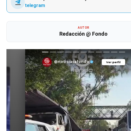
telegram
AUTOR
Redacción @ Fondo
@noticiasafondo
Ver perfil
Ver perfil