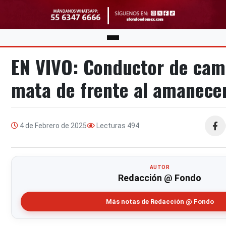
EN VIVO: Conductor de cam
mata de frente al amanece
4 de Febrero de 2025
Lecturas
494
Compa
AUTOR
Redacción @ Fondo
Más notas de Redacción @ Fondo