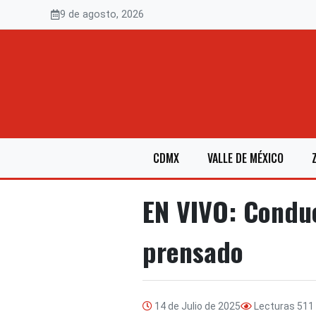
Saltar
9 de agosto, 2026
al
contenido
CDMX
VALLE DE MÉXICO
EN VIVO: Conduc
prensado
14 de Julio de 2025
Lecturas
511