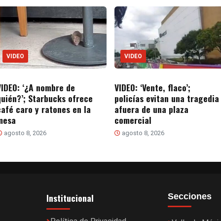
VIDEO
VIDEO
VIDEO: ‘¿A nombre de
VIDEO: ‘Vente, flaco’;
quién?’; Starbucks ofrece
policías evitan una tragedia
café caro y ratones en la
afuera de una plaza
mesa
comercial
agosto 8, 2026
agosto 8, 2026
Institucional
Secciones