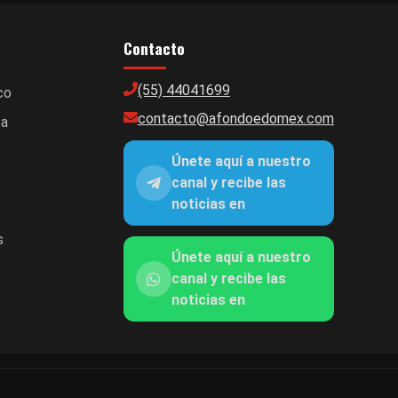
Contacto
(55) 44041699
co
contacto@afondoedomex.com
ca
Únete aquí a nuestro
canal y recibe las
noticias en
s
Únete aquí a nuestro
canal y recibe las
noticias en