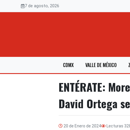
Saltar
7 de agosto, 2026
al
contenido
CDMX
VALLE DE MÉXICO
ENTÉRATE: Moren
David Ortega se
20 de Enero de 2024
Lecturas
32