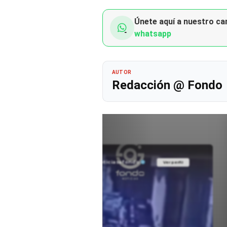
Únete aquí a nuestro can
whatsapp
AUTOR
Redacción @ Fondo
@noticiasafondo
Ver perfil
Ver perfil
fil
fil