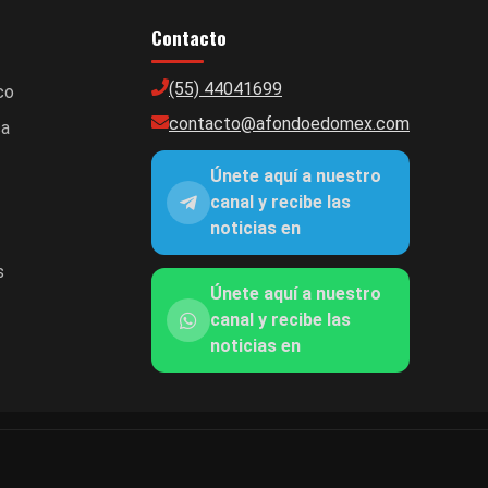
Contacto
(55) 44041699
co
contacto@afondoedomex.com
ca
Únete aquí a nuestro
canal y recibe las
noticias en
s
Únete aquí a nuestro
canal y recibe las
noticias en