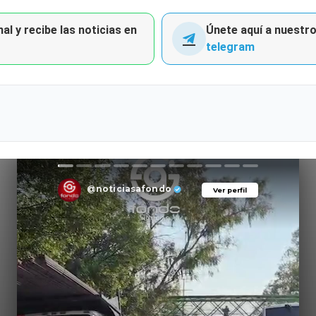
al y recibe las noticias en
Únete aquí a nuestro 
telegram
@noticiasafondo
Ver perfil
Ver perfil