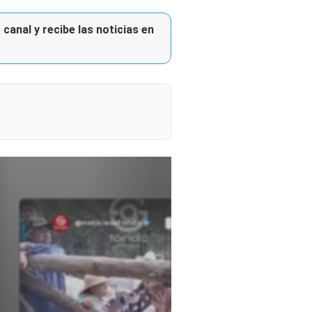
canal y recibe las noticias en
@noticiasafondo
Ver perfil
Ver perfil