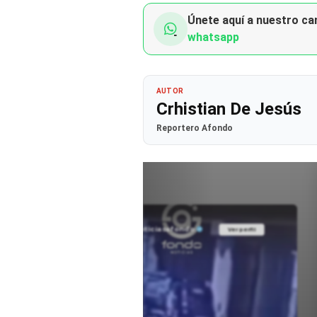
Únete aquí a nuestro can
whatsapp
AUTOR
Crhistian De Jesús
Reportero Afondo
@noticiasafondo
Ver perfil
Ver perfil
fil
fil