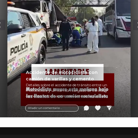
Accidente de motociclista con
camión de varillas y cemento
Detalles sobre el accidente de tránsito entre un
motociclista y un camión cargado de varillas y
cemento. Información relevante de seguridad
vial y recomendaciones para motociclistas.
Añadir un comentario ...