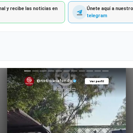
al y recibe las noticias en
Únete aquí a nuestro 
telegram
@noticiasafondo
Ver perfil
Ver perfil