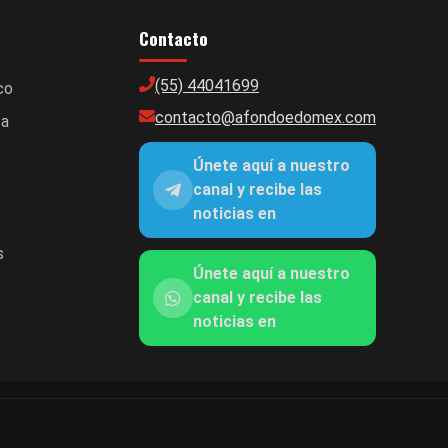
Contacto
(55) 44041699
co
contacto@afondoedomex.com
ca
Únete aquí a nuestro
canal y recibe las
noticias en
s
Únete aquí a nuestro
canal y recibe las
noticias en