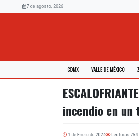
Saltar
7 de agosto, 2026
al
contenido
CDMX
VALLE DE MÉXICO
ESCALOFRIANTE:
incendio en un t
1 de Enero de 2024
Lecturas
754