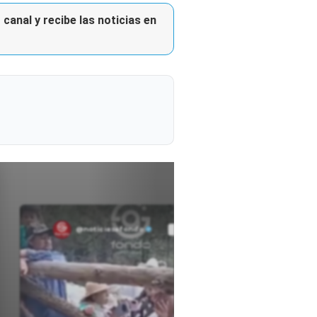
canal y recibe las noticias en
@noticiasafondo
Ver perfil
Ver perfil