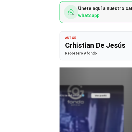
Únete aquí a nuestro can
whatsapp
AUTOR
Crhistian De Jesús
Reportero Afondo
@noticiasafondo
Ver perfil
Ver perfil
fil
fil