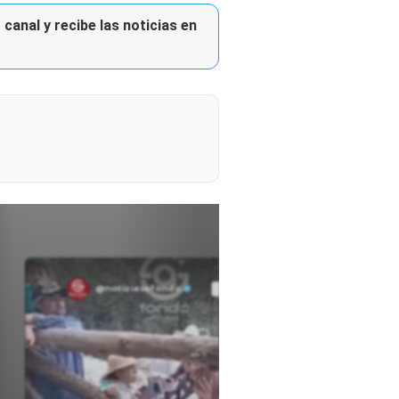
canal y recibe las noticias en
@noticiasafondo
Ver perfil
Ver perfil