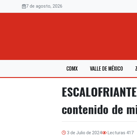
Saltar
7 de agosto, 2026
al
contenido
CDMX
VALLE DE MÉXICO
ESCALOFRIANTE: 
contenido de m
3 de Julio de 2024
Lecturas
417