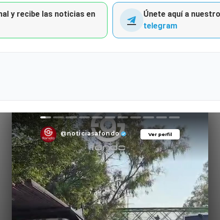
al y recibe las noticias en
Únete aquí a nuestro 
telegram
@noticiasafondo
Ver perfil
Ver perfil