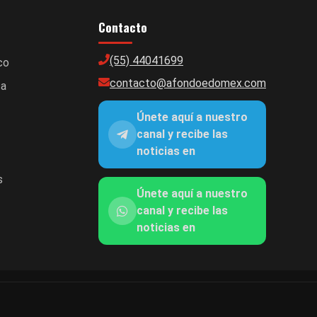
Contacto
(55) 44041699
co
contacto@afondoedomex.com
ca
Únete aquí a nuestro
canal y recibe las
noticias en
s
Únete aquí a nuestro
canal y recibe las
noticias en