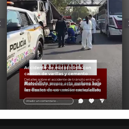
Accidente de motociclista con
camión de varillas y cemento
Detalles sobre el accidente de tránsito entre un
motociclista y un camión cargado de varillas y
cemento. Información relevante de seguridad
vial y recomendaciones para motociclistas.
Añadir un comentario ...