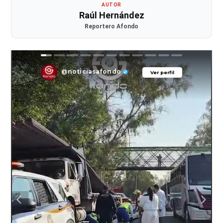
AUTOR
Raúl Hernández
Reportero Afondo
@noticiasafondo
Ver perfil
Ver perfil