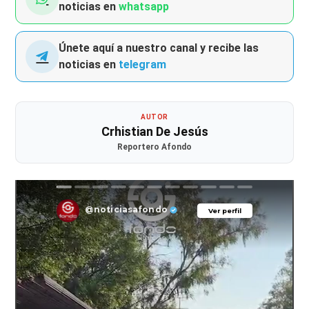
noticias en
whatsapp
Únete aquí a nuestro canal y recibe las
noticias en
telegram
AUTOR
Crhistian De Jesús
Reportero Afondo
@noticiasafondo
Ver perfil
Ver perfil